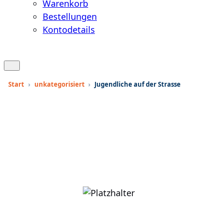
Warenkorb
Bestellungen
Kontodetails
Warenkorb
anzeigen
Suche
öffnen
Start
›
unkategorisiert
›
Jugendliche auf der Strasse
oder
schließen