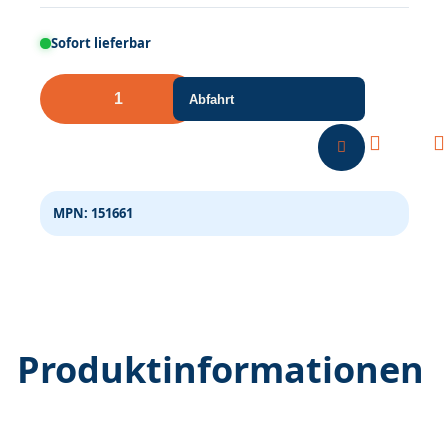
Sofort lieferbar
Jugendliche
Abfahrt
auf
der
Strasse
Menge
MPN:
151661
Produktinformationen