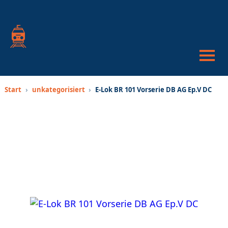
War
anze
Suc
öffn
oder
schl
Start
›
unkategorisiert
›
E-Lok BR 101 Vorserie DB AG Ep.V DC