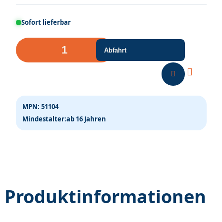
Sofort lieferbar
E-
Abfahrt
Lok
BR
101
Vorserie
MPN:
51104
DB
Mindestalter:
ab 16 Jahren
AG
Ep.V
DC
Menge
Produktinformationen