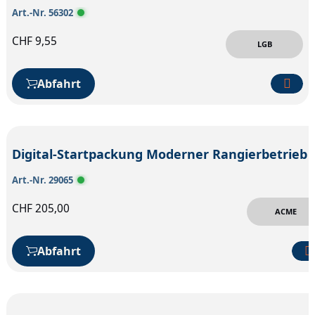
Art.-Nr. 56302
CHF
9,55
LGB
Abfahrt
Digital-Startpackung M
Art.-Nr. 29065
CHF
205,00
ACME
Abfahrt