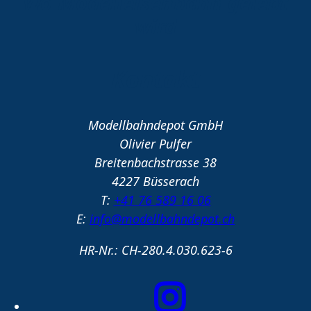
Wo Modelleisenbahn gelebt
wird
Kontakt
Modellbahndepot GmbH
Olivier Pulfer
Breitenbachstrasse 38
4227 Büsserach
T:
+41 76 589 16 06
E:
info@modellbahndepot.ch
HR-Nr.: CH-280.4.030.623-6