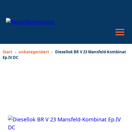
War
anze
Suc
öffn
oder
schl
Start
›
unkategorisiert
›
Diesellok BR V 23 Mansfeld-Kombinat
Ep.IV DC