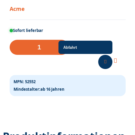
Acme
Sofort lieferbar
Diesellok
Abfahrt
BR
V
23
Mansfeld-
MPN:
52552
Kombinat
Mindestalter:
ab 16 Jahren
Ep.IV
DC
Menge