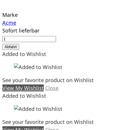
Marke
Acme
Sofort lieferbar
DFB
B
Abfahrt
2204
Added to Wishlist
Zweiachs-
Personenwagen
Menge
See your favorite product on Wishlist
View My Wishlist
Close
Added to Wishlist
See your favorite product on Wishlist
View My Wishlist
Close