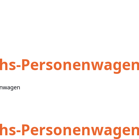
chs-Personenwage
enwagen
chs-Personenwage