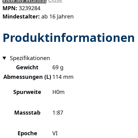
MPN:
3239284
Mindestalter:
ab 16 Jahren
Produktinformationen
Spezifikationen
Gewicht
69 g
Abmessungen (L)
114 mm
Spurweite
H0m
Massstab
1:87
Epoche
VI