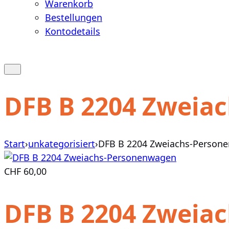
Warenkorb
Bestellungen
Kontodetails
Warenkorb
anzeigen
Suche
öffnen
oder
DFB B 2204 Zweia
schließen
Start
›
unkategorisiert
›
DFB B 2204 Zweiachs-Person
CHF
60,00
DFB B 2204 Zweia