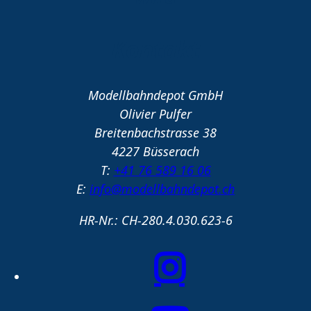
Kontakt
Modellbahndepot GmbH
Olivier Pulfer
Breitenbachstrasse 38
4227 Büsserach
T:
+41 76 589 16 06
E:
info@modellbahndepot.ch
HR-Nr.: CH-280.4.030.623-6