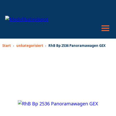
War
anze
Suc
öffn
oder
schl
Start
›
unkategorisiert
›
RhB Bp 2536 Panoramawagen GEX