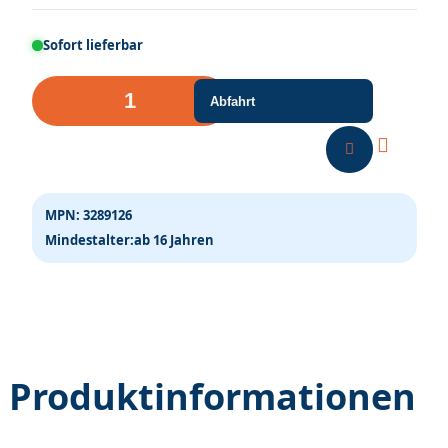
Sofort lieferbar
RhB
Abfahrt
Bp
2536
Panoramawagen
GEX
MPN:
3289126
Menge
Mindestalter:
ab 16 Jahren
Produktinformationen