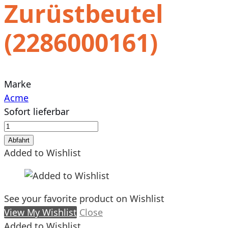
Zurüstbeutel
(2286000161)
Marke
Acme
Sofort lieferbar
Zurüstbeutel
(2286000161)
Abfahrt
Menge
Added to Wishlist
See your favorite product on Wishlist
View My Wishlist
Close
Added to Wishlist