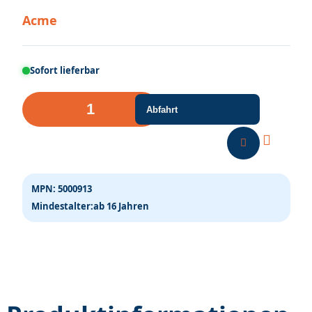
Acme
Sofort lieferbar
Stromabnehmer
Abfahrt
1268
160/164,
1277
141
MPN:
5000913
&
Mindestalter:
ab 16 Jahren
1298
Menge