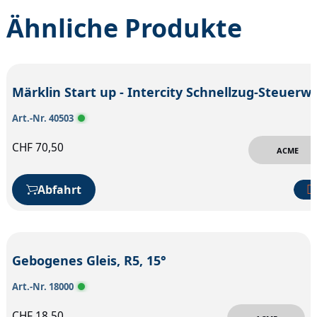
Ähnliche Produkte
Märklin Start up - Intercity Sch
Art.-Nr. 40503
CHF
70,50
ACME
Abfahrt
Gebogenes Gleis, R5, 15°
Art.-Nr. 18000
CHF
18,50