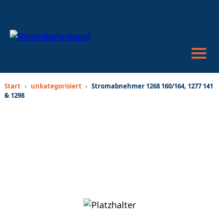
War
anze
Suc
öffn
oder
schl
Start
›
unkategorisiert
›
Stromabnehmer 1268 160/164, 1277 141
& 1298