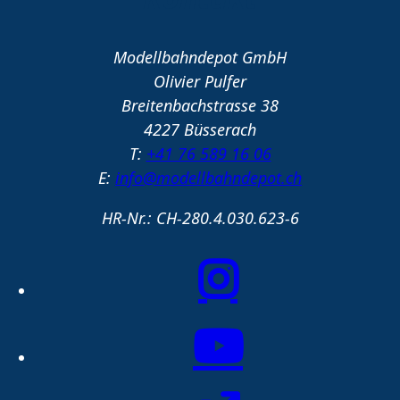
Modellbahndepot GmbH
Olivier Pulfer
Breitenbachstrasse 38
4227 Büsserach
T:
+41 76 589 16 06
E:
info@modellbahndepot.ch
HR-Nr.: CH-280.4.030.623-6