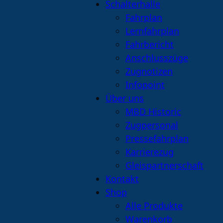
Schalterhalle
Fahrplan
Lernfahrplan
Fahrbericht
Anschlusszüge
Zugnotizen
Infopoint
Über uns
MBD Historic
Zugpersonal
Pressefahrplan
Karrierezug
Gleispartnerschaft
Kontakt
Shop
Alle Produkte
Warenkorb