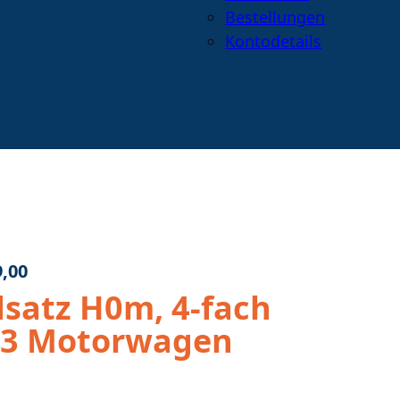
Bestellungen
Kontodetails
Warenkorb
anzeigen
Suche
öffnen
oder
schließen
,00
satz H0m, 4-fach
43 Motorwagen