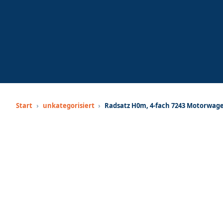
Start
›
unkategorisiert
›
Radsatz H0m, 4-fach 7243 Motorwag