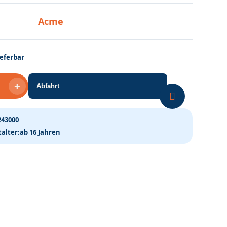
Acme
ieferbar
+
Abfahrt
z
243000
alter:
ab 16 Jahren
wagen