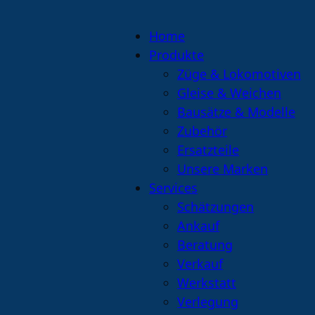
Home
Produkte
Züge & Lokomotiven
Gleise & Weichen
Bausätze & Modelle
Zubehör
Ersatzteile
Unsere Marken
Services
Schätzungen
Ankauf
Beratung
Verkauf
Werkstatt
Verlegung