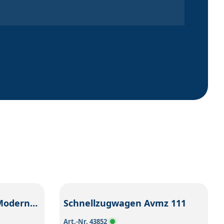
Digital-Startpackung Moderner Rangierbetrieb mit DHG 500
Schnellzugwagen Avmz 111
Art.-Nr. 43852