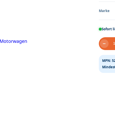
Marke
Sofort l
−
Radsat
H0m,
4-
MPN:
5
fach
Mindest
7243
Motor
Menge