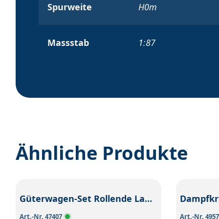
Spurweite
H0m
Massstab
1:87
Ähnliche Produkte
Güterwagen-Set Rollende Landstraße
Dampfkra
Art.-Nr. 47407
Art.-Nr. 495