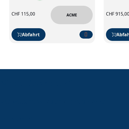
CHF
115,00
CHF
915,0
ACME
Abfahrt
Abfah
Modellbahndepot
Wo Modelleisenbahn gelebt wird
Kontakt