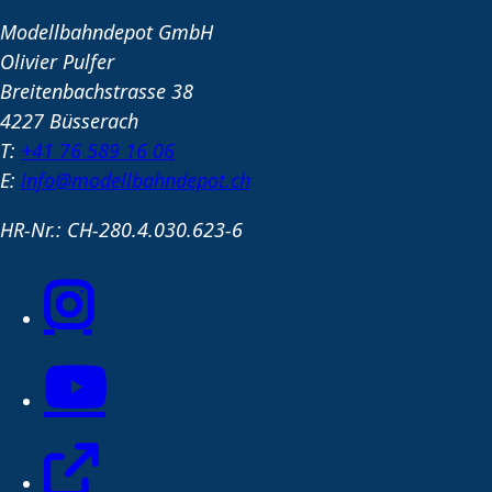
Modellbahndepot GmbH
Olivier Pulfer
Breitenbachstrasse 38
4227 Büsserach
T:
+41 76 589 16 06
E:
info@modellbahndepot.ch
HR-Nr.: CH-280.4.030.623-6