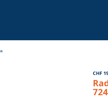
en
CHF
19
Rad
72