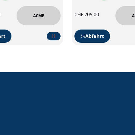
0
CHF
205,00
ACME
A
rt
Abfahrt