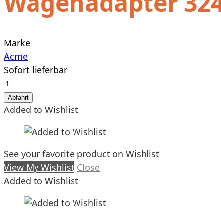
Wagenadapter 3240
Marke
Acme
Sofort lieferbar
Wagenadapter
3240-
Abfahrt
3242
Added to Wishlist
-
10
Stück
See your favorite product on Wishlist
Menge
View My Wishlist
Close
Added to Wishlist