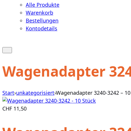
Alle Produkte
Warenkorb
Bestellungen
Kontodetails
Warenkorb
anzeigen
Suche
öffnen
oder
Wagenadapter 3240
schließen
Start
›
unkategorisiert
›
Wagenadapter 3240-3242 – 10
CHF
11,50