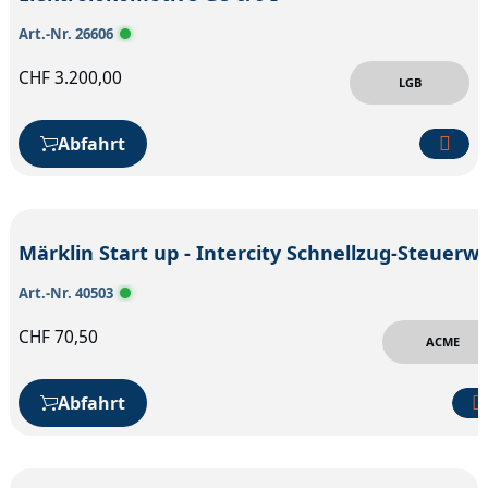
Art.-Nr. 26606
CHF
3.200,00
LGB
Abfahrt
Märklin Start up - Intercity Sch
Art.-Nr. 40503
CHF
70,50
ACME
Abfahrt