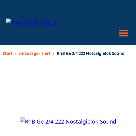
War
anze
Suc
öffn
oder
schl
Start
›
unkategorisiert
›
RhB Ge 2/4 222 Nostalgielok Sound