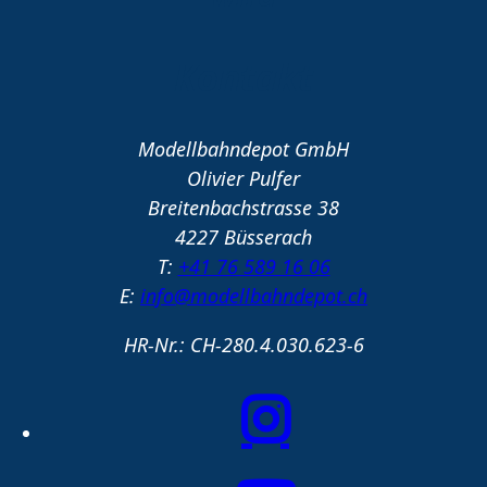
Kontakt
Modellbahndepot GmbH
Olivier Pulfer
Breitenbachstrasse 38
4227 Büsserach
T:
+41 76 589 16 06
E:
info@modellbahndepot.ch
HR-Nr.: CH-280.4.030.623-6