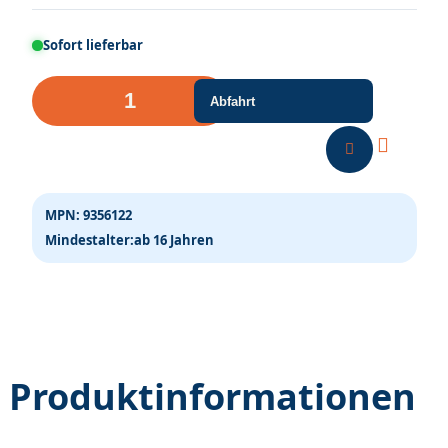
Sofort lieferbar
RhB
Abfahrt
Ge
2/4
222
Nostalgielok
MPN:
9356122
Sound
Mindestalter:
ab 16 Jahren
Menge
Produktinformationen