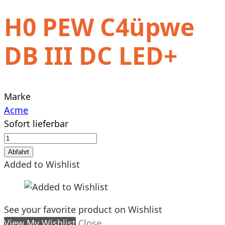
H0 PEW C4üpwe
DB III DC LED+
Marke
Acme
Sofort lieferbar
H0
PEW
Abfahrt
C4üpwe
Added to Wishlist
DB
III
DC
See your favorite product on Wishlist
LED+
View My Wishlist
Close