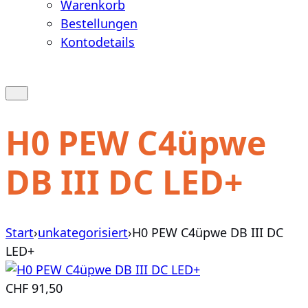
Warenkorb
Bestellungen
Kontodetails
Warenkorb
anzeigen
Suche
öffnen
oder
H0 PEW C4üpwe
schließen
DB III DC LED+
Start
›
unkategorisiert
›
H0 PEW C4üpwe DB III DC
LED+
CHF
91,50