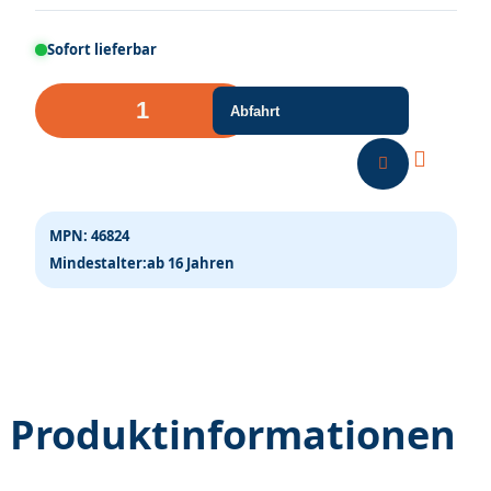
Sofort lieferbar
H0
Abfahrt
PWG
Set
DB
III
MPN:
46824
DC+
Mindestalter:
ab 16 Jahren
LED
Menge
Produktinformationen