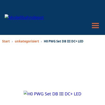
War
anze
Suc
öffn
oder
schl
Start
›
unkategorisiert
›
H0 PWG Set DB III DC+ LED