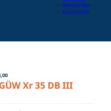
Bestellungen
Kontodetails
Warenkorb
anzeigen
Suche
öffnen
oder
schließen
,00
GÜW Xr 35 DB III