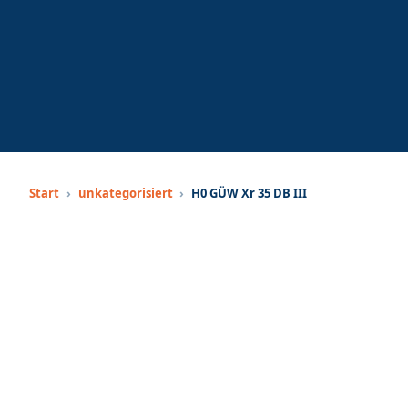
Start
›
unkategorisiert
›
H0 GÜW Xr 35 DB III