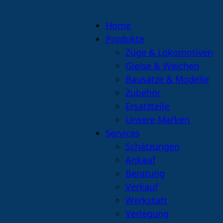
Home
Produkte
Züge & Lokomotiven
Gleise & Weichen
Bausätze & Modelle
Zubehör
Ersatzteile
Unsere Marken
Services
Schätzungen
Ankauf
Beratung
Verkauf
Werkstatt
Verlegung