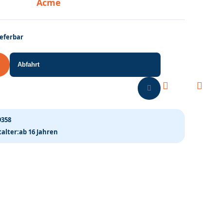
Acme
ieferbar
Abfahrt
9358
alter:
ab 16 Jahren