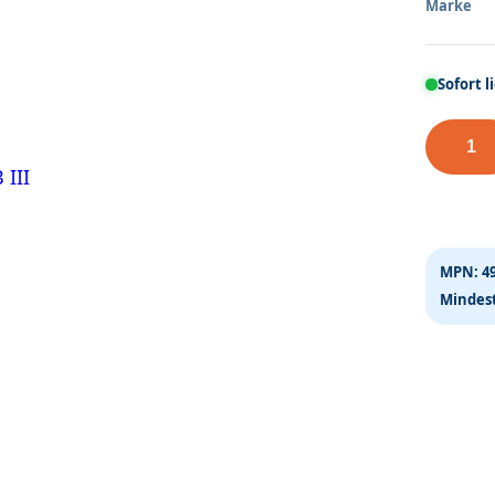
Marke
Sofort l
H0
GÜW
Xr
35
DB
MPN:
4
III
Mindest
Menge