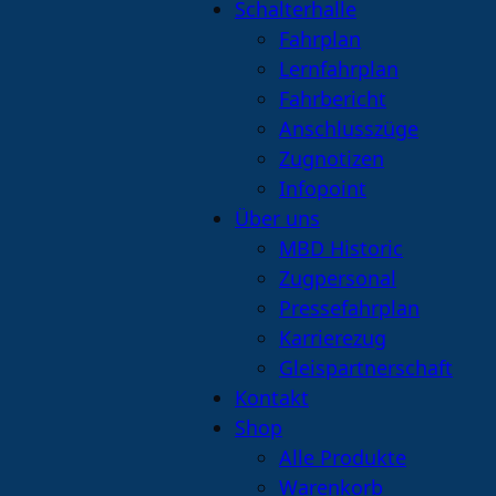
Schalterhalle
Fahrplan
Lernfahrplan
Fahrbericht
Anschlusszüge
Zugnotizen
Infopoint
Über uns
MBD Historic
Zugpersonal
Pressefahrplan
Karrierezug
Gleispartnerschaft
Kontakt
Shop
Alle Produkte
Warenkorb