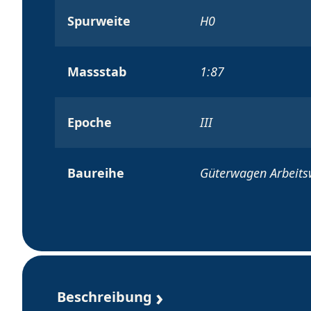
Spurweite
H0
Massstab
1:87
Epoche
III
Baureihe
Güterwagen Arbeit
Beschreibung