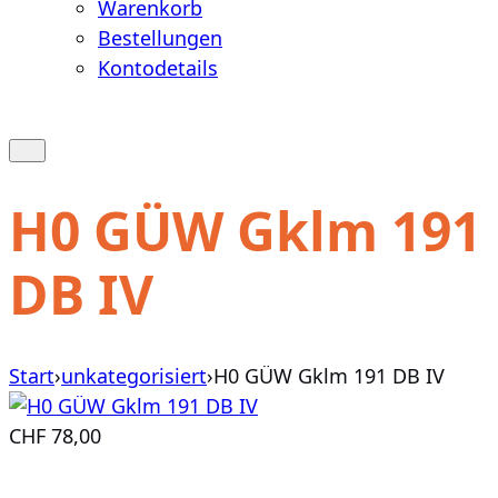
Warenkorb
Bestellungen
Kontodetails
Warenkorb
anzeigen
Suche
öffnen
oder
H0 GÜW Gklm 191
schließen
DB IV
Start
›
unkategorisiert
›
H0 GÜW Gklm 191 DB IV
CHF
78,00