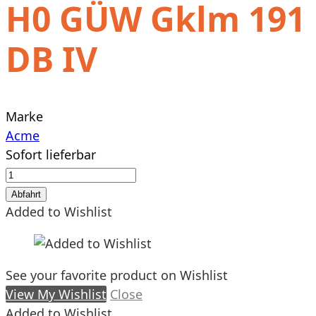
H0 GÜW Gklm 191
DB IV
Marke
Acme
Sofort lieferbar
H0
GÜW
Abfahrt
Gklm
Added to Wishlist
191
DB
IV
See your favorite product on Wishlist
Menge
View My Wishlist
Close
Added to Wishlist