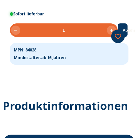
Sofort lieferbar
−
+
Abfahrt
H0
LEDPlatzleuchte
Stecks.
MPN:
84028
Mindestalter:
ab 16 Jahren
[1]
Menge
Produktinformationen