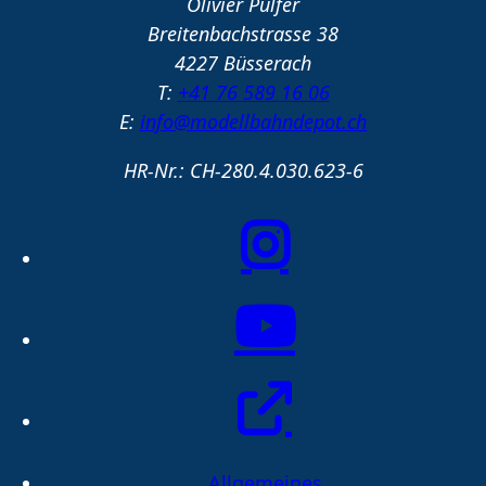
Olivier Pulfer
Breitenbachstrasse 38
4227 Büsserach
T:
+41 76 589 16 06
E:
info@modellbahndepot.ch
HR-Nr.: CH-280.4.030.623-6
Allgemeines