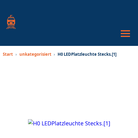
War
anze
Suc
öffn
oder
schl
Start
›
unkategorisiert
›
H0 LEDPlatzleuchte Stecks.[1]