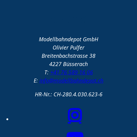
Kontakt
Modellbahndepot GmbH
Olivier Pulfer
Breitenbachstrasse 38
4227 Büsserach
T:
+41 76 589 16 06
E:
info@modellbahndepot.ch
HR-Nr.: CH-280.4.030.623-6