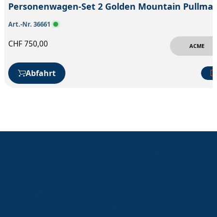
Personenwagen-Set 2 Golden 
Art.-Nr. 36661
CHF
750,00
ACME
Abfahrt
Modellbahndepot
Wo Modelleisenbahn gelebt
wird