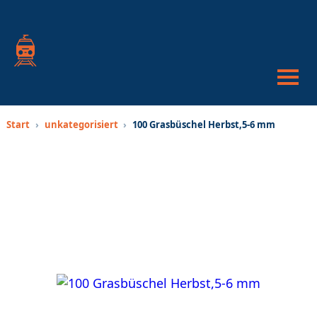
War
anze
Suc
öffn
oder
schl
Start
›
unkategorisiert
›
100 Grasbüschel Herbst,5-6 mm