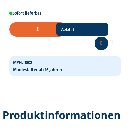
Sofort lieferbar
100
Abfahrt
Grasbüschel
Herbst,5-
6
mm
MPN:
1802
Menge
Mindestalter:
ab 16 Jahren
Produktinformationen