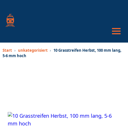
War
anze
Suc
öffn
oder
schl
Start
›
unkategorisiert
›
10 Grasstreifen Herbst, 100 mm lang,
5-6 mm hoch