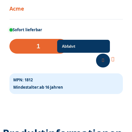
Acme
Sofort lieferbar
10
Abfahrt
Grasstreifen
Herbst,
100
mm
MPN:
1812
lang,
Mindestalter:
ab 16 Jahren
5-
6
mm
hoch
Menge